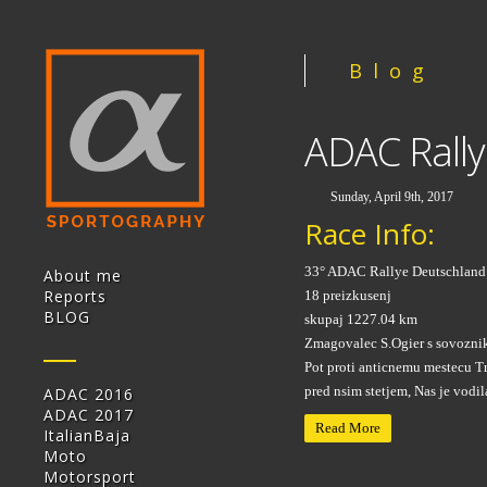
Blog
ADAC Rall
Sunday, April 9th, 2017
Race Info:
33° ADAC Rallye Deutschland
About me
Reports
18 preizkusenj
BLOG
skupaj 1227.04 km
Zmagovalec S.Ogier s sovozni
Pot proti anticnemu mestecu Tr
pred nsim stetjem, Nas je vod
ADAC 2016
ADAC 2017
Read More
ItalianBaja
Moto
Motorsport